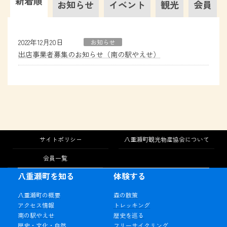
新着順
お知らせ
イベント
観光
会員
2022年12月20日
お知らせ
出店事業者募集のお知らせ（南の駅やえせ）
サイトポリシー
八重瀬町観光物産協会について
会員一覧
八重瀬町を知る
体験する
八重瀬町の概要
森の散策
アクセス情報
トレッキング
南の駅やえせ
歴史を巡る
歴史・文化・自然
フリーサイクリング