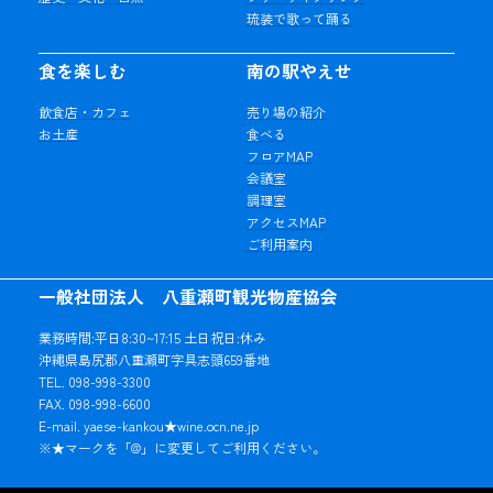
琉装で歌って踊る
食を楽しむ
南の駅やえせ
飲食店・カフェ
売り場の紹介
お土産
食べる
フロアMAP
会議室
調理室
アクセスMAP
ご利用案内
一般社団法人 八重瀬町観光物産協会
業務時間:平日8:30~17:15 土日祝日:休み
沖縄県島尻郡八重瀬町字具志頭659番地
TEL. 098-998-3300
FAX. 098-998-6600
E-mail. yaese-kankou★wine.ocn.ne.jp
※★マークを「@」に変更してご利用ください。