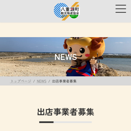
コ
ナ
ン
ビ
テ
ゲ
ン
ー
ツ
シ
へ
ョ
ス
ン
キ
に
ッ
移
NEWS
プ
動
トップページ
NEWS
出店事業者募集
出店事業者募集