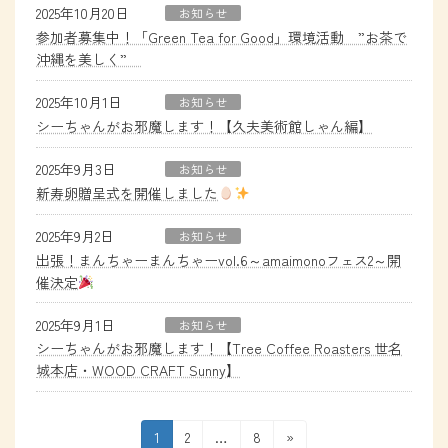
2025年10月20日
お知らせ
参加者募集中！「Green Tea for Good」環境活動 ”お茶で
沖縄を美しく”
2025年10月1日
お知らせ
シーちゃんがお邪魔します！【久夫美術館しゃん編】
2025年9月3日
お知らせ
新寿卵贈呈式を開催しました
2025年9月2日
お知らせ
出張！まんちゃーまんちゃーvol.6～amaimonoフェス2～開
催決定
2025年9月1日
お知らせ
シーちゃんがお邪魔します！【Tree Coffee Roasters 世名
城本店・WOOD CRAFT Sunny】
投
固
固
固
1
2
…
8
»