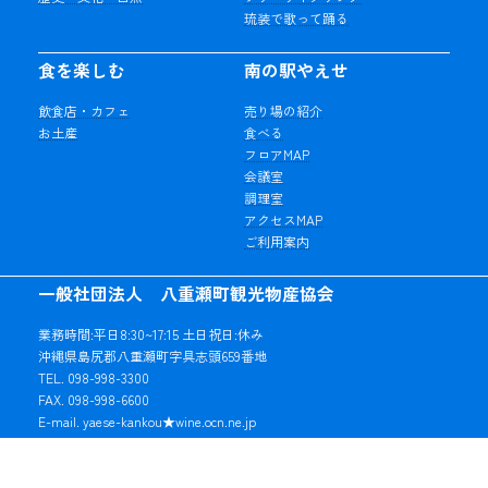
琉装で歌って踊る
食を楽しむ
南の駅やえせ
飲食店・カフェ
売り場の紹介
お土産
食べる
フロアMAP
会議室
調理室
アクセスMAP
ご利用案内
一般社団法人 八重瀬町観光物産協会
業務時間:平日8:30~17:15 土日祝日:休み
沖縄県島尻郡八重瀬町字具志頭659番地
TEL. 098-998-3300
FAX. 098-998-6600
E-mail. yaese-kankou★wine.ocn.ne.jp
※★マークを「@」に変更してご利用ください。