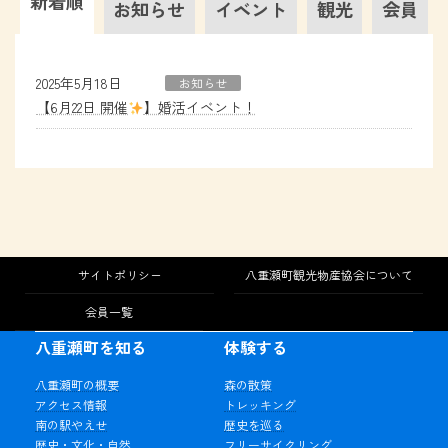
新着順
お知らせ
イベント
観光
会員
2025年5月18日
お知らせ
【6月22日 開催
】婚活イベント！
サイトポリシー
八重瀬町観光物産協会について
会員一覧
八重瀬町を知る
体験する
八重瀬町の概要
森の散策
アクセス情報
トレッキング
南の駅やえせ
歴史を巡る
歴史・文化・自然
フリーサイクリング