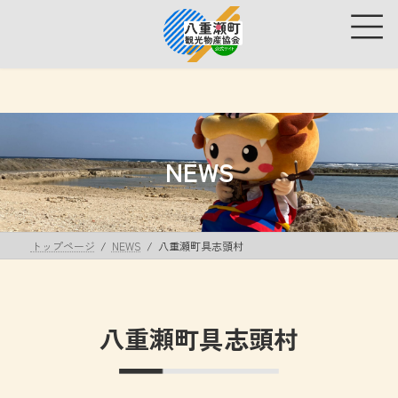
コ
ナ
ン
ビ
テ
ゲ
ン
ー
ツ
シ
へ
ョ
ス
ン
キ
に
ッ
移
NEWS
プ
動
トップページ
NEWS
八重瀬町具志頭村
八重瀬町具志頭村