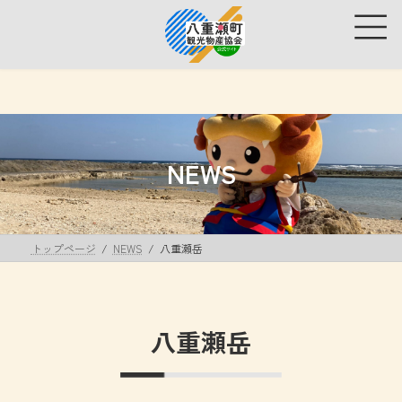
コ
ナ
ン
ビ
テ
ゲ
ン
ー
ツ
シ
へ
ョ
ス
ン
キ
に
ッ
移
NEWS
プ
動
トップページ
NEWS
八重瀬岳
八重瀬岳