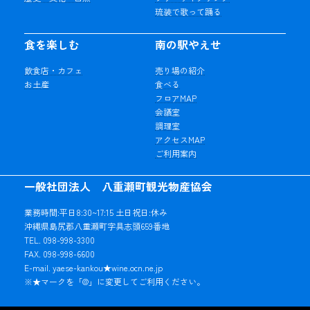
琉装で歌って踊る
食を楽しむ
南の駅やえせ
飲食店・カフェ
売り場の紹介
お土産
食べる
フロアMAP
会議室
調理室
アクセスMAP
ご利用案内
一般社団法人 八重瀬町観光物産協会
業務時間:平日8:30~17:15 土日祝日:休み
沖縄県島尻郡八重瀬町字具志頭659番地
TEL. 098-998-3300
FAX. 098-998-6600
E-mail. yaese-kankou★wine.ocn.ne.jp
※★マークを「@」に変更してご利用ください。