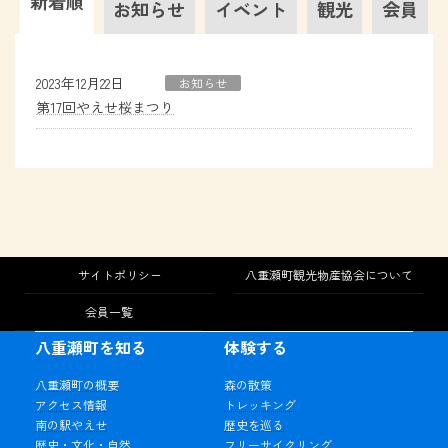
新着順
お知らせ
イベント
観光
会員
2023年12月22日
お知らせ
第17回やえせ桜まつり
サイトポリシー
八重瀬町観光物産協会について
会員一覧
八重瀬町を知る
体験する
八重瀬町の概要
森の散策
アクセス情報
トレッキング
南の駅やえせ
歴史を巡る
歴史・文化・自然
フリーサイクリング