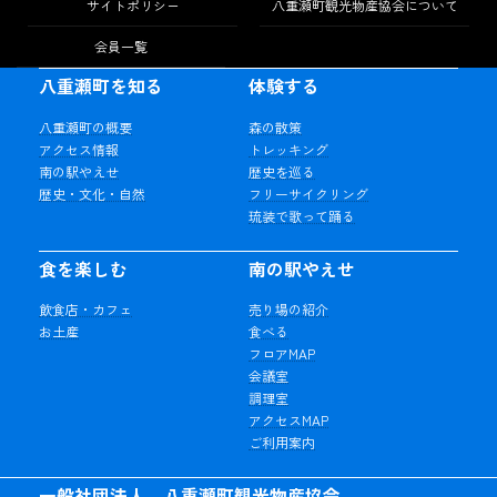
サイトポリシー
八重瀬町観光物産協会について
会員一覧
八重瀬町を知る
体験する
八重瀬町の概要
森の散策
アクセス情報
トレッキング
南の駅やえせ
歴史を巡る
歴史・文化・自然
フリーサイクリング
琉装で歌って踊る
食を楽しむ
南の駅やえせ
飲食店・カフェ
売り場の紹介
お土産
食べる
フロアMAP
会議室
調理室
アクセスMAP
ご利用案内
一般社団法人 八重瀬町観光物産協会