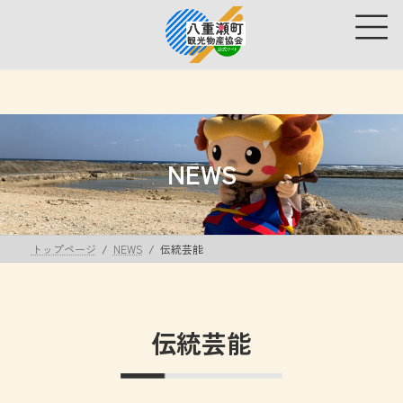
コ
ナ
ン
ビ
テ
ゲ
ン
ー
ツ
シ
へ
ョ
ス
ン
キ
に
ッ
移
NEWS
プ
動
トップページ
NEWS
伝統芸能
伝統芸能