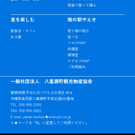
琉装で歌って踊る
食を楽しむ
南の駅やえせ
飲食店・カフェ
売り場の紹介
お土産
食べる
フロアMAP
会議室
調理室
アクセスMAP
ご利用案内
一般社団法人 八重瀬町観光物産協会
業務時間:平日8:30~17:15 土日祝日:休み
沖縄県島尻郡八重瀬町字具志頭659番地
TEL. 098-998-3300
FAX. 098-998-6600
E-mail. yaese-kankou★wine.ocn.ne.jp
※★マークを「@」に変更してご利用ください。