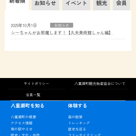
新着順
お知らせ
イベント
観光
会員
2025年10月1日
お知らせ
シーちゃんがお邪魔します！【久夫美術館しゃん編】
サイトポリシー
八重瀬町観光物産協会について
会員一覧
八重瀬町を知る
体験する
八重瀬町の概要
森の散策
アクセス情報
トレッキング
南の駅やえせ
歴史を巡る
歴史・文化・自然
フリーサイクリング