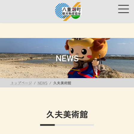
コ
ナ
ン
ビ
テ
ゲ
ン
ー
ツ
シ
へ
ョ
ス
ン
キ
に
ッ
移
NEWS
プ
動
トップページ
NEWS
久夫美術館
久夫美術館