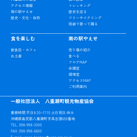
アクセス情報
トレッキング
南の駅やえせ
歴史を巡る
歴史・文化・自然
フリーサイクリング
琉装で歌って踊る
食を楽しむ
南の駅やえせ
飲食店・カフェ
売り場の紹介
お土産
食べる
フロアMAP
会議室
調理室
アクセスMAP
ご利用案内
一般社団法人 八重瀬町観光物産協会
業務時間:平日8:30~17:15 土日祝日:休み
沖縄県島尻郡八重瀬町字具志頭659番地
TEL. 098-998-3300
FAX. 098-998-6600
E-mail. yaese-kankou★wine.ocn.ne.jp