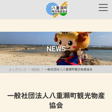
コ
ナ
ン
ビ
テ
ゲ
ン
ー
ツ
シ
へ
ョ
ス
ン
キ
に
ッ
移
NEWS
プ
動
トップページ
NEWS
一般社団法人八重瀬町観光物産協会
一般社団法人八重瀬町観光物産
協会