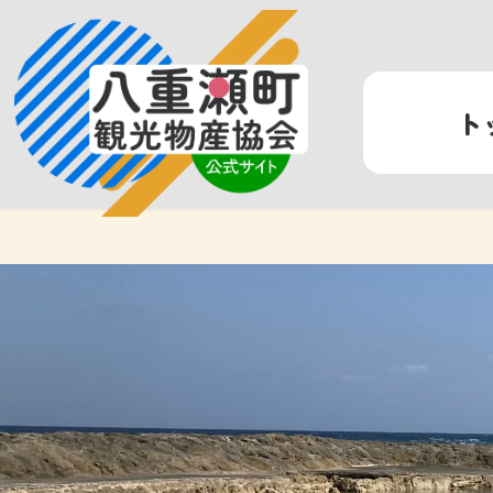
コ
ナ
ン
ビ
テ
ゲ
ン
ー
ト
ツ
シ
へ
ョ
ス
ン
キ
に
ッ
移
プ
動