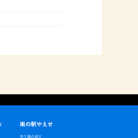
む
南の駅やえせ
ェ
売り場の紹介