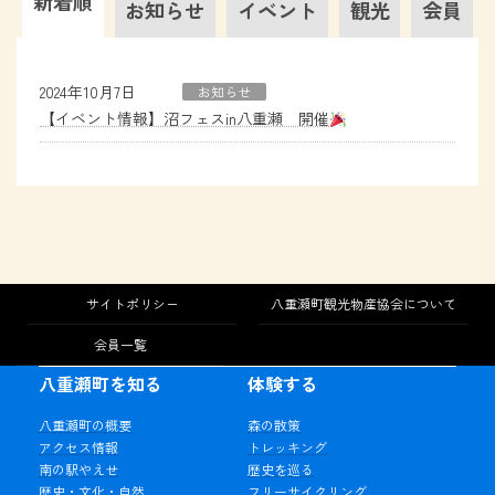
新着順
お知らせ
イベント
観光
会員
2024年10月7日
お知らせ
【イベント情報】沼フェスin八重瀬 開催
サイトポリシー
八重瀬町観光物産協会について
会員一覧
八重瀬町を知る
体験する
八重瀬町の概要
森の散策
アクセス情報
トレッキング
南の駅やえせ
歴史を巡る
歴史・文化・自然
フリーサイクリング