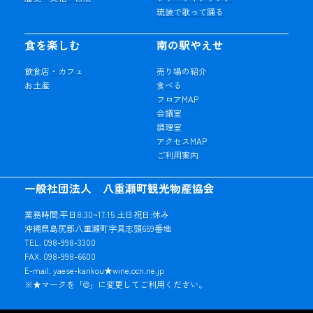
琉装で歌って踊る
食を楽しむ
南の駅やえせ
飲食店・カフェ
売り場の紹介
お土産
食べる
フロアMAP
会議室
調理室
アクセスMAP
ご利用案内
一般社団法人 八重瀬町観光物産協会
業務時間:平日8:30~17:15 土日祝日:休み
沖縄県島尻郡八重瀬町字具志頭659番地
TEL. 098-998-3300
FAX. 098-998-6600
E-mail. yaese-kankou★wine.ocn.ne.jp
※★マークを「@」に変更してご利用ください。