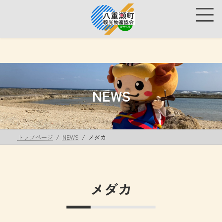
コ
ナ
ン
ビ
テ
ゲ
ン
ー
ツ
シ
へ
ョ
ス
ン
キ
に
ッ
移
NEWS
プ
動
トップページ
NEWS
メダカ
メダカ