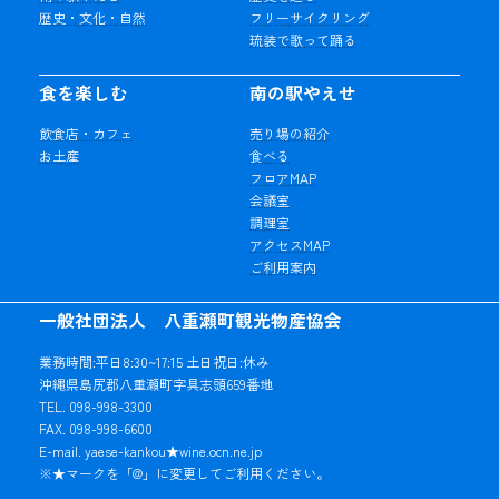
歴史・文化・自然
フリーサイクリング
琉装で歌って踊る
食を楽しむ
南の駅やえせ
飲食店・カフェ
売り場の紹介
お土産
食べる
フロアMAP
会議室
調理室
アクセスMAP
ご利用案内
一般社団法人 八重瀬町観光物産協会
業務時間:平日8:30~17:15 土日祝日:休み
沖縄県島尻郡八重瀬町字具志頭659番地
TEL. 098-998-3300
FAX. 098-998-6600
E-mail. yaese-kankou★wine.ocn.ne.jp
※★マークを「@」に変更してご利用ください。