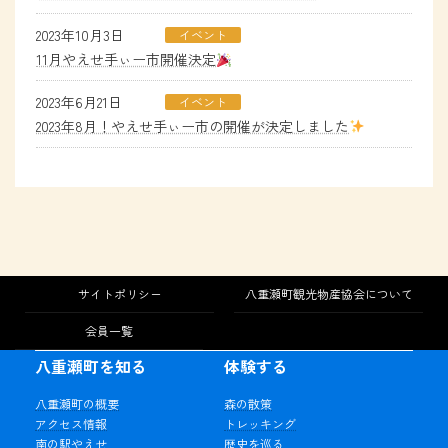
2023年10月3日
イベント
11月やえせ手ぃー市開催決定
2023年6月21日
イベント
2023年8月！やえせ手ぃー市の開催が決定しました
サイトポリシー
八重瀬町観光物産協会について
会員一覧
八重瀬町を知る
体験する
八重瀬町の概要
森の散策
アクセス情報
トレッキング
南の駅やえせ
歴史を巡る