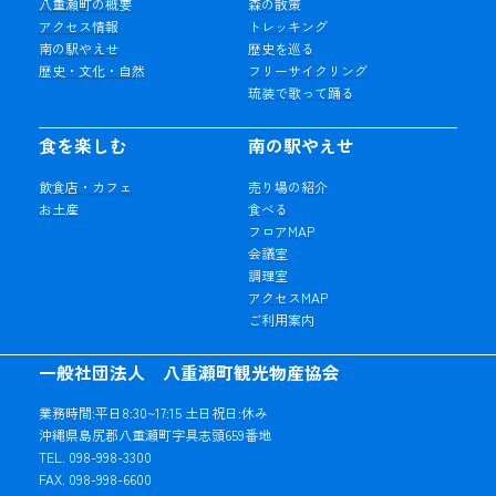
八重瀬町の概要
森の散策
アクセス情報
トレッキング
南の駅やえせ
歴史を巡る
歴史・文化・自然
フリーサイクリング
琉装で歌って踊る
食を楽しむ
南の駅やえせ
飲食店・カフェ
売り場の紹介
お土産
食べる
フロアMAP
会議室
調理室
アクセスMAP
ご利用案内
一般社団法人 八重瀬町観光物産協会
業務時間:平日8:30~17:15 土日祝日:休み
沖縄県島尻郡八重瀬町字具志頭659番地
TEL. 098-998-3300
FAX. 098-998-6600