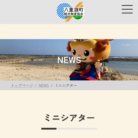
コ
ナ
ン
ビ
テ
ゲ
ン
ー
ツ
シ
へ
ョ
ス
ン
キ
に
ッ
移
NEWS
プ
動
トップページ
NEWS
ミニシアター
ミニシアター