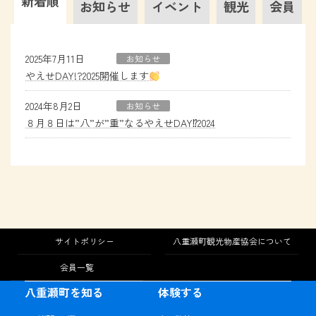
新着順
お知らせ
イベント
観光
会員
2025年7月11日
お知らせ
やえせDAY!?2025開催します
2024年8月2日
お知らせ
８月８日は”八”が”重”なるやえせDAY⁉2024
サイトポリシー
八重瀬町観光物産協会について
会員一覧
八重瀬町を知る
体験する