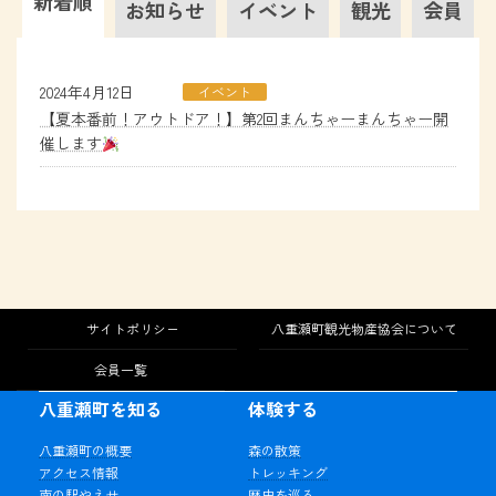
新着順
お知らせ
イベント
観光
会員
2024年4月12日
イベント
【夏本番前！アウトドア！】第2回まんちゃーまんちゃー開
催します
サイトポリシー
八重瀬町観光物産協会について
会員一覧
八重瀬町を知る
体験する
八重瀬町の概要
森の散策
アクセス情報
トレッキング
南の駅やえせ
歴史を巡る