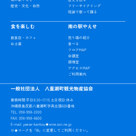
歴史・文化・自然
フリーサイクリング
琉装で歌って踊る
食を楽しむ
南の駅やえせ
飲食店・カフェ
売り場の紹介
お土産
食べる
フロアMAP
会議室
調理室
アクセスMAP
ご利用案内
一般社団法人 八重瀬町観光物産協会
業務時間:平日8:30~17:15 土日祝日:休み
沖縄県島尻郡八重瀬町字具志頭659番地
TEL. 098-998-3300
FAX. 098-998-6600
E-mail. yaese-kankou★wine.ocn.ne.jp
※★マークを「@」に変更してご利用ください。