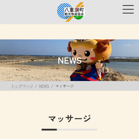
コ
ナ
ン
ビ
テ
ゲ
ン
ー
ツ
シ
へ
ョ
ス
ン
キ
に
ッ
移
NEWS
プ
動
トップページ
NEWS
マッサージ
マッサージ