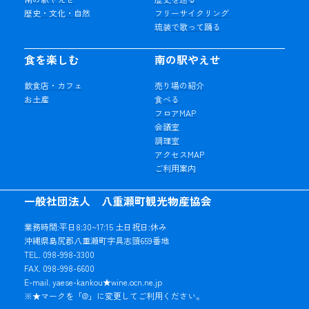
歴史・文化・自然
フリーサイクリング
琉装で歌って踊る
食を楽しむ
南の駅やえせ
飲食店・カフェ
売り場の紹介
お土産
食べる
フロアMAP
会議室
調理室
アクセスMAP
ご利用案内
一般社団法人 八重瀬町観光物産協会
業務時間:平日8:30~17:15 土日祝日:休み
沖縄県島尻郡八重瀬町字具志頭659番地
TEL. 098-998-3300
FAX. 098-998-6600
E-mail. yaese-kankou★wine.ocn.ne.jp
※★マークを「@」に変更してご利用ください。