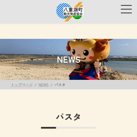
コ
ナ
ン
ビ
テ
ゲ
ン
ー
ツ
シ
へ
ョ
ス
ン
キ
に
ッ
移
NEWS
プ
動
トップページ
NEWS
パスタ
パスタ