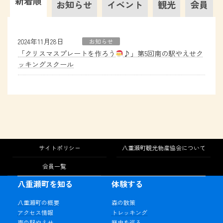
新着順
お知らせ
イベント
観光
会員
2024年11月28日
お知らせ
「クリスマスプレートを作ろう
♪」第5回南の駅やえせク
ッキングスクール
サイトポリシー
八重瀬町観光物産協会について
会員一覧
八重瀬町を知る
体験する
八重瀬町の概要
森の散策
アクセス情報
トレッキング
南の駅やえせ
歴史を巡る