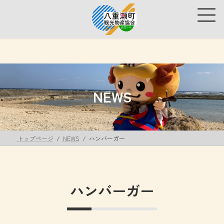
コ
ナ
ン
ビ
テ
ゲ
ン
ー
ツ
シ
へ
ョ
ス
ン
キ
に
ッ
移
NEWS
プ
動
トップページ
NEWS
ハンバーガー
ハンバーガー