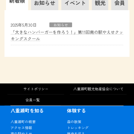
新着順
お知らせ
イベント
観光
会員
2025年5月30日
お知らせ
「大きなハンバーガーを作ろう！」第11回南の駅やえせクッ
キングスクール
サイトポリシー
八重瀬町観光物産協会について
会員一覧
八重瀬町を知る
体験する
八重瀬町の概要
森の散策
アクセス情報
トレッキング
南の駅やえせ
歴史を巡る