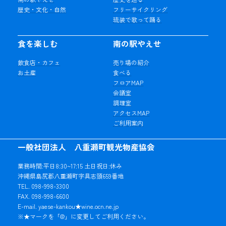
歴史・文化・自然
フリーサイクリング
琉装で歌って踊る
食を楽しむ
南の駅やえせ
飲食店・カフェ
売り場の紹介
お土産
食べる
フロアMAP
会議室
調理室
アクセスMAP
ご利用案内
一般社団法人 八重瀬町観光物産協会
業務時間:平日8:30~17:15 土日祝日:休み
沖縄県島尻郡八重瀬町字具志頭659番地
TEL. 098-998-3300
FAX. 098-998-6600
E-mail. yaese-kankou★wine.ocn.ne.jp
※★マークを「@」に変更してご利用ください。