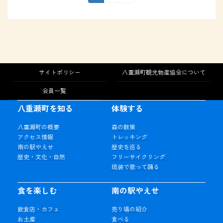
定
定
稿
ペ
ペ
の
ー
ー
ジ
ジ
ペ
ー
サイトポリシー
八重瀬町観光物産協会について
ジ
会員一覧
送
八重瀬町を知る
体験する
り
八重瀬町の概要
森の散策
アクセス情報
トレッキング
南の駅やえせ
歴史を巡る
歴史・文化・自然
フリーサイクリング
琉装で歌って踊る
食を楽しむ
南の駅やえせ
飲食店・カフェ
売り場の紹介
お土産
食べる