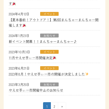
す
2024年4月12日
イベント
【夏本番前！アウトドア！】第2回まんちゃーまんちゃー開
催します
2024年1月23日
お知らせ
新イベント開幕！！まんちゃーまんちゃー♪
2023年10月3日
イベント
11月やえせ手ぃー市開催決定
2023年6月21日
イベント
2023年8月！やえせ手ぃー市の開催が決定しました
2023年3月25日
お知らせ
やえせ手ぃー市開催中止のお知らせ
投
固
固
1
2
»