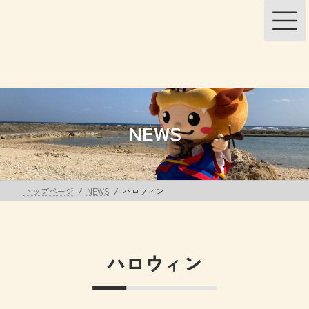
コ
ナ
ン
ビ
テ
ゲ
ン
ー
ツ
シ
へ
ョ
ス
ン
キ
に
ッ
移
NEWS
プ
動
トップページ
NEWS
ハロウィン
ハロウィン