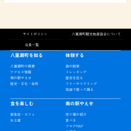
サイトポリシー
八重瀬町観光物産協会について
会員一覧
八重瀬町を知る
体験する
八重瀬町の概要
森の散策
アクセス情報
トレッキング
南の駅やえせ
歴史を巡る
歴史・文化・自然
フリーサイクリング
琉装で歌って踊る
食を楽しむ
南の駅やえせ
飲食店・カフェ
売り場の紹介
お土産
食べる
フロアMAP