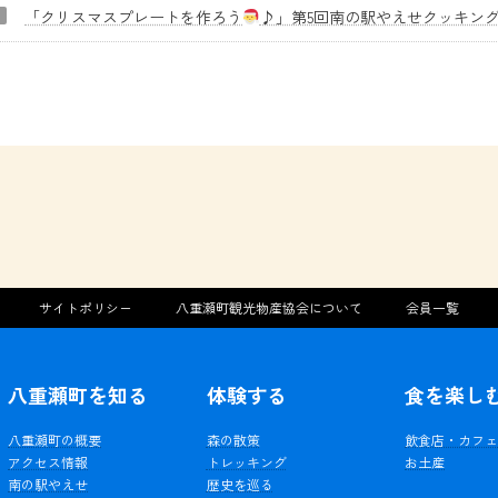
「クリスマスプレートを作ろう
♪」第5回南の駅やえせクッキン
サイトポリシー
八重瀬町観光物産協会について
会員一覧
八重瀬町を知る
体験する
食を楽し
八重瀬町の概要
森の散策
飲食店・カフ
アクセス情報
トレッキング
お土産
南の駅やえせ
歴史を巡る