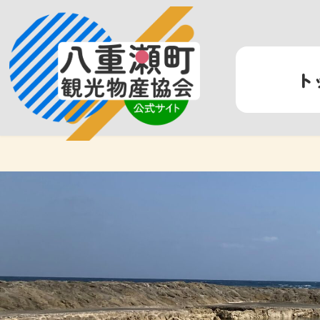
コ
ナ
ン
ビ
テ
ゲ
ン
ー
ト
ツ
シ
へ
ョ
ス
ン
キ
に
ッ
移
プ
動