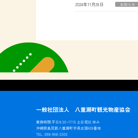
2024年11月28日
お知らせ
一般社団法人 八重瀬町観光物産協会
業務時間:平日8:30~17:15 土日祝日:休み
沖縄県島尻郡八重瀬町字具志頭659番地
TEL. 098-998-3300