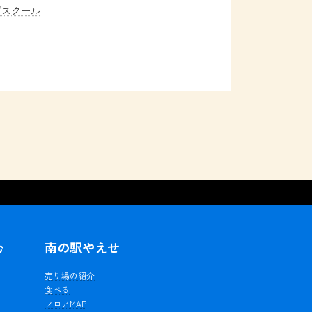
グスクール
む
南の駅やえせ
ェ
売り場の紹介
食べる
フロアMAP