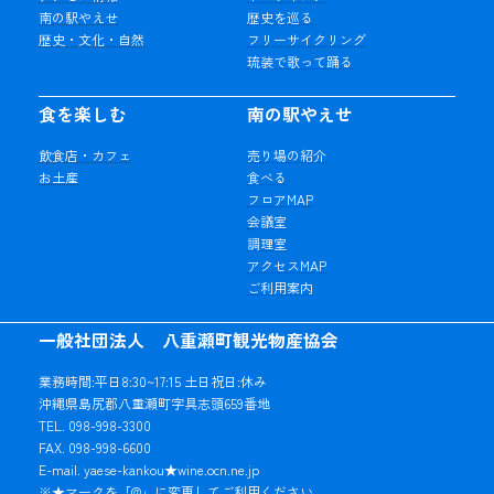
南の駅やえせ
歴史を巡る
歴史・文化・自然
フリーサイクリング
琉装で歌って踊る
食を楽しむ
南の駅やえせ
飲食店・カフェ
売り場の紹介
お土産
食べる
フロアMAP
会議室
調理室
アクセスMAP
ご利用案内
一般社団法人 八重瀬町観光物産協会
業務時間:平日8:30~17:15 土日祝日:休み
沖縄県島尻郡八重瀬町字具志頭659番地
TEL. 098-998-3300
FAX. 098-998-6600
E-mail. yaese-kankou★wine.ocn.ne.jp
※★マークを「@」に変更してご利用ください。