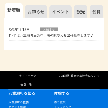
新着順
お知らせ
イベント
観光
会員
2023年11月8日
お知らせ
11/11は八重瀬町民DAY！南の駅やえせ出張販売します♪
サイトポリシー
八重瀬町観光物産協会について
会員一覧
八重瀬町を知る
体験する
八重瀬町の概要
森の散策
アクセス情報
トレッキング