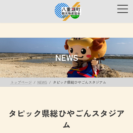
コ
ナ
ン
ビ
テ
ゲ
ン
ー
ツ
シ
へ
ョ
ス
ン
キ
に
ッ
移
NEWS
プ
動
トップページ
NEWS
タピック県総ひやごんスタジアム
タピック県総ひやごんスタジア
ム