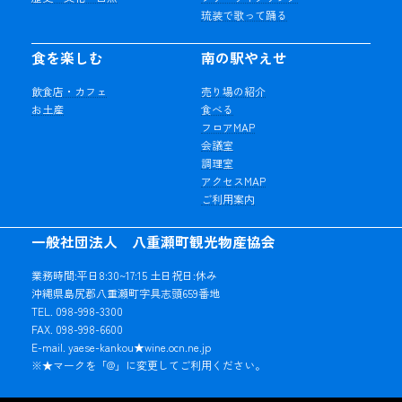
琉装で歌って踊る
食を楽しむ
南の駅やえせ
飲食店・カフェ
売り場の紹介
お土産
食べる
フロアMAP
会議室
調理室
アクセスMAP
ご利用案内
一般社団法人 八重瀬町観光物産協会
業務時間:平日8:30~17:15 土日祝日:休み
沖縄県島尻郡八重瀬町字具志頭659番地
TEL. 098-998-3300
FAX. 098-998-6600
E-mail. yaese-kankou★wine.ocn.ne.jp
※★マークを「@」に変更してご利用ください。