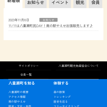
新着順
お知らせ
イベント
観光
会員
2023年11月8日
お知らせ
11/11は八重瀬町民DAY！南の駅やえせ出張販売します♪
サイトポリシー
八重瀬町観光物産協会について
会員一覧
八重瀬町を知る
体験する
八重瀬町の概要
森の散策
アクセス情報
トレッキング
南の駅やえせ
歴史を巡る
歴史・文化・自然
フリーサイクリング