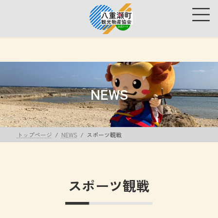
コ
ナ
ン
ビ
テ
ゲ
ン
ー
ツ
シ
へ
ョ
ス
ン
キ
に
ッ
移
NEWS
プ
動
トップページ
NEWS
スポーツ観戦
スポーツ観戦