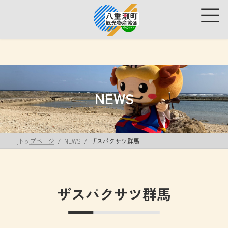
コ
ナ
ン
ビ
テ
ゲ
ン
ー
ツ
シ
へ
ョ
ス
ン
キ
に
ッ
移
NEWS
プ
動
トップページ
NEWS
ザスパクサツ群馬
ザスパクサツ群馬