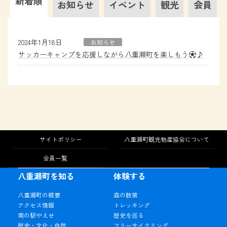
新着順
お知らせ
イベント
観光
会員
2024年1月18日
お知らせ
サッカーキャンプを応援しながら八重瀬町を楽しもう
♪
サイトポリシー
八重瀬町観光物産協会について
会員一覧
八重瀬町を知る
体験する
八重瀬町の概要
森の散策
アクセス情報
トレッキング
南の駅やえせ
歴史を巡る
歴史・文化・自然
フリーサイクリング