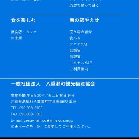
琉装で歌って踊る
食を楽しむ
南の駅やえせ
飲食店・カフェ
売り場の紹介
お土産
食べる
フロアMAP
会議室
調理室
アクセスMAP
ご利用案内
一般社団法人 八重瀬町観光物産協会
業務時間:平日8:30~17:15 土日祝日:休み
沖縄県島尻郡八重瀬町字具志頭659番地
TEL. 098-998-3300
FAX. 098-998-6600
E-mail. yaese-kankou★wine.ocn.ne.jp
※★マークを「@」に変更してご利用ください。