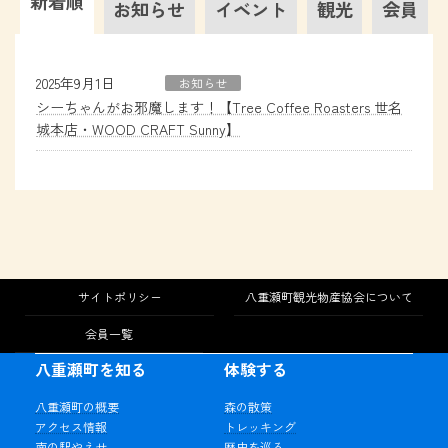
新着順
お知らせ
イベント
観光
会員
2025年9月1日
お知らせ
シーちゃんがお邪魔します！【Tree Coffee Roasters 世名
城本店・WOOD CRAFT Sunny】
サイトポリシー
八重瀬町観光物産協会について
会員一覧
八重瀬町を知る
体験する
八重瀬町の概要
森の散策
アクセス情報
トレッキング
南の駅やえせ
歴史を巡る