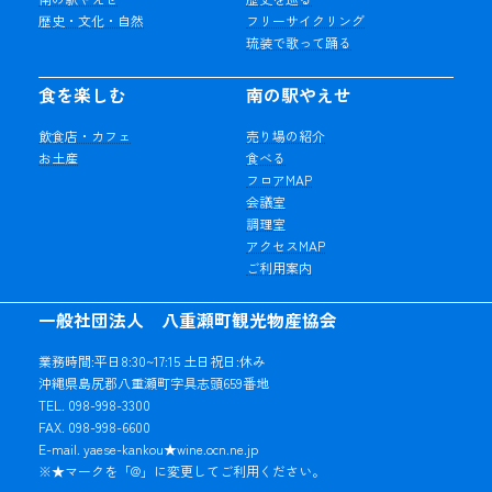
歴史・文化・自然
フリーサイクリング
琉装で歌って踊る
食を楽しむ
南の駅やえせ
飲食店・カフェ
売り場の紹介
お土産
食べる
フロアMAP
会議室
調理室
アクセスMAP
ご利用案内
一般社団法人 八重瀬町観光物産協会
業務時間:平日8:30~17:15 土日祝日:休み
沖縄県島尻郡八重瀬町字具志頭659番地
TEL. 098-998-3300
FAX. 098-998-6600
E-mail. yaese-kankou★wine.ocn.ne.jp
※★マークを「@」に変更してご利用ください。