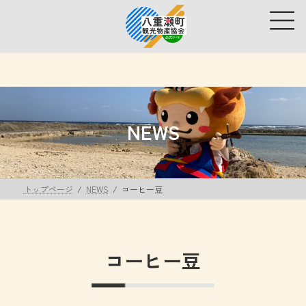
コ
ナ
ン
ビ
テ
ゲ
ン
ー
ツ
シ
へ
ョ
ス
ン
キ
に
ッ
移
NEWS
プ
動
トップページ
NEWS
コーヒー豆
コーヒー豆