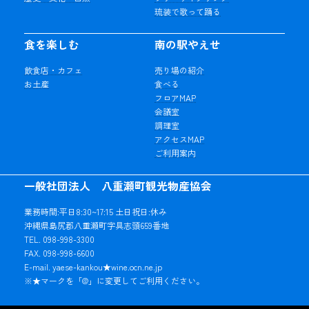
琉装で歌って踊る
食を楽しむ
南の駅やえせ
飲食店・カフェ
売り場の紹介
お土産
食べる
フロアMAP
会議室
調理室
アクセスMAP
ご利用案内
一般社団法人 八重瀬町観光物産協会
業務時間:平日8:30~17:15 土日祝日:休み
沖縄県島尻郡八重瀬町字具志頭659番地
TEL. 098-998-3300
FAX. 098-998-6600
E-mail. yaese-kankou★wine.ocn.ne.jp
※★マークを「@」に変更してご利用ください。