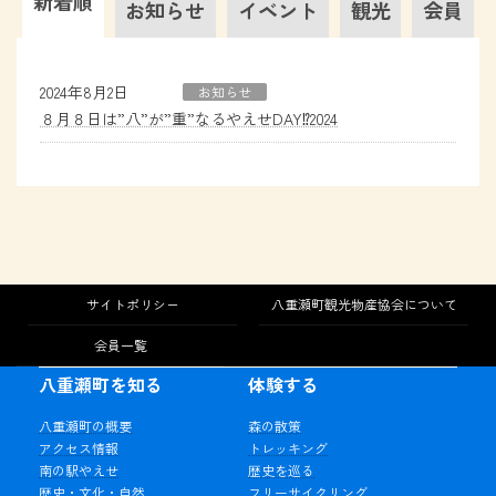
新着順
お知らせ
イベント
観光
会員
2024年8月2日
お知らせ
８月８日は”八”が”重”なるやえせDAY⁉2024
サイトポリシー
八重瀬町観光物産協会について
会員一覧
八重瀬町を知る
体験する
八重瀬町の概要
森の散策
アクセス情報
トレッキング
南の駅やえせ
歴史を巡る
歴史・文化・自然
フリーサイクリング