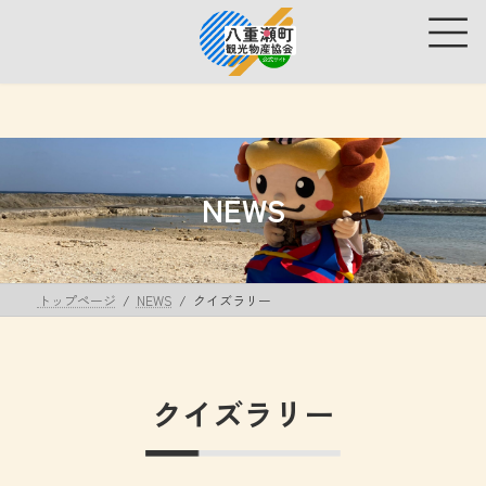
コ
ナ
ン
ビ
テ
ゲ
ン
ー
ツ
シ
へ
ョ
ス
ン
キ
に
ッ
移
NEWS
プ
動
トップページ
NEWS
クイズラリー
クイズラリー