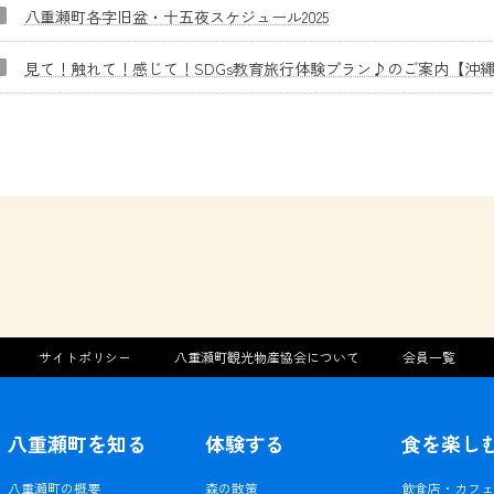
八重瀬町各字旧盆・十五夜スケジュール2025
見て！触れて！感じて！SDGs教育旅行体験プラン♪のご案内【沖
サイトポリシー
八重瀬町観光物産協会について
会員一覧
八重瀬町を知る
体験する
食を楽し
八重瀬町の概要
森の散策
飲食店・カフ