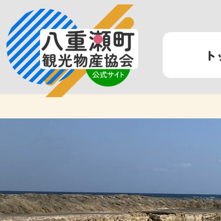
コ
ナ
ン
ビ
テ
ゲ
ン
ー
ト
ツ
シ
へ
ョ
ス
ン
キ
に
ッ
移
プ
動