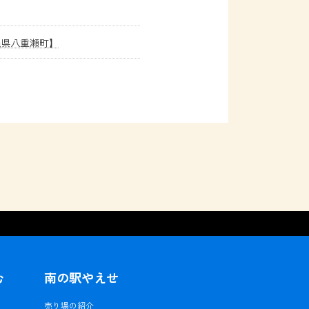
縄県八重瀬町】
む
南の駅やえせ
ェ
売り場の紹介