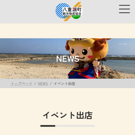
コ
ナ
ン
ビ
テ
ゲ
ン
ー
ツ
シ
へ
ョ
ス
ン
キ
に
ッ
移
NEWS
プ
動
トップページ
NEWS
イベント出店
イベント出店