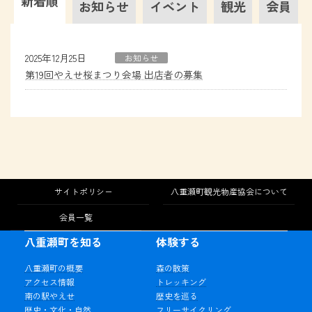
新着順
お知らせ
イベント
観光
会員
2025年12月25日
お知らせ
第19回やえせ桜まつり会場 出店者の募集
サイトポリシー
八重瀬町観光物産協会について
会員一覧
八重瀬町を知る
体験する
八重瀬町の概要
森の散策
アクセス情報
トレッキング
南の駅やえせ
歴史を巡る
歴史・文化・自然
フリーサイクリング