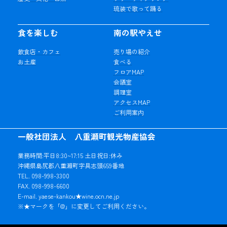
琉装で歌って踊る
食を楽しむ
南の駅やえせ
飲食店・カフェ
売り場の紹介
お土産
食べる
フロアMAP
会議室
調理室
アクセスMAP
ご利用案内
一般社団法人 八重瀬町観光物産協会
業務時間:平日8:30~17:15 土日祝日:休み
沖縄県島尻郡八重瀬町字具志頭659番地
TEL. 098-998-3300
FAX. 098-998-6600
E-mail. yaese-kankou★wine.ocn.ne.jp
※★マークを「@」に変更してご利用ください。