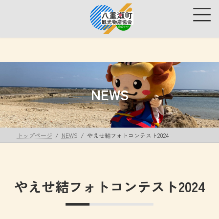
コ
ナ
ン
ビ
テ
ゲ
ン
ー
ツ
シ
へ
ョ
ス
ン
キ
に
ッ
移
NEWS
プ
動
トップページ
NEWS
やえせ結フォトコンテスト2024
やえせ結フォトコンテスト2024