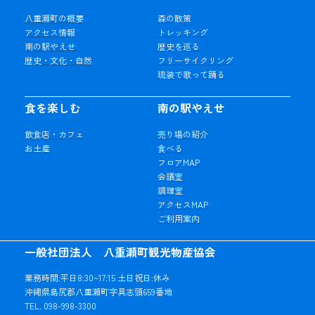
八重瀬町の概要
森の散策
アクセス情報
トレッキング
南の駅やえせ
歴史を巡る
歴史・文化・自然
フリーサイクリング
琉装で歌って踊る
食を楽しむ
南の駅やえせ
飲食店・カフェ
売り場の紹介
お土産
食べる
フロアMAP
会議室
調理室
アクセスMAP
ご利用案内
一般社団法人 八重瀬町観光物産協会
業務時間:平日8:30~17:15 土日祝日:休み
沖縄県島尻郡八重瀬町字具志頭659番地
TEL. 098-998-3300