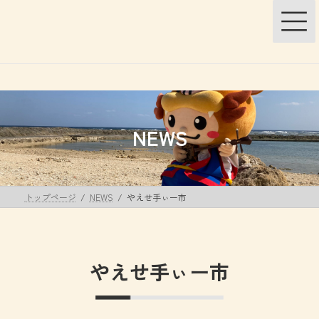
コ
ナ
ン
ビ
テ
ゲ
ン
ー
ツ
シ
へ
ョ
ス
ン
キ
に
ッ
移
NEWS
プ
動
トップページ
NEWS
やえせ手ぃー市
やえせ手ぃー市