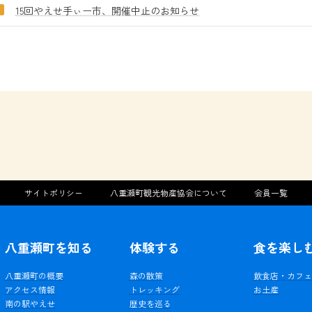
15回やえせ手ぃー市、開催中止のお知らせ
サイトポリシー
八重瀬町観光物産協会について
会員一覧
八重瀬町を知る
体験する
食を楽し
八重瀬町の概要
森の散策
飲食店・カフ
アクセス情報
トレッキング
お土産
南の駅やえせ
歴史を巡る