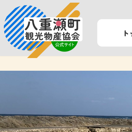
コ
ナ
ン
ビ
テ
ゲ
ン
ー
ト
ツ
シ
へ
ョ
ス
ン
キ
に
ッ
移
プ
動