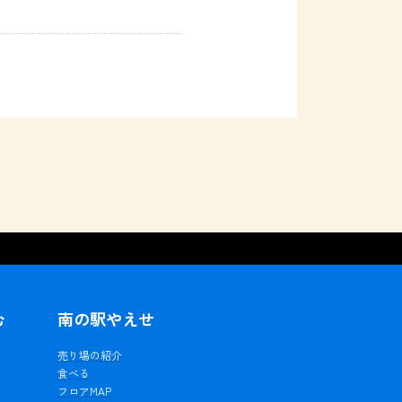
む
南の駅やえせ
ェ
売り場の紹介
食べる
フロアMAP