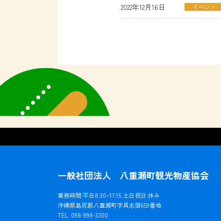
2022年12月16日
イベント
一般社団法人 八重瀬町観光物産協会
業務時間:平日8:30~17:15 土日祝日:休み
沖縄県島尻郡八重瀬町字具志頭659番地
TEL. 098-998-3300