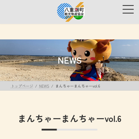
コ
ナ
ン
ビ
テ
ゲ
ン
ー
ツ
シ
へ
ョ
ス
ン
キ
に
ッ
移
NEWS
プ
動
トップページ
NEWS
まんちゃーまんちゃーvol.6
まんちゃーまんちゃーvol.6