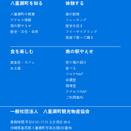
八重瀬町を知る
体験する
八重瀬町の概要
森の散策
アクセス情報
トレッキング
南の駅やえせ
歴史を巡る
歴史・文化・自然
フリーサイクリング
琉装で歌って踊る
食を楽しむ
南の駅やえせ
飲食店・カフェ
売り場の紹介
お土産
食べる
フロアMAP
会議室
調理室
アクセスMAP
ご利用案内
一般社団法人 八重瀬町観光物産協会
業務時間:平日8:30~17:15 土日祝日:休み
沖縄県島尻郡八重瀬町字具志頭659番地