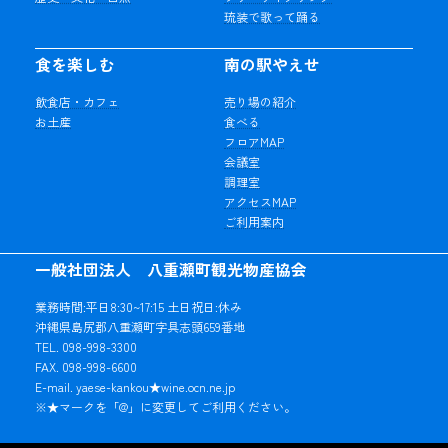
琉装で歌って踊る
食を楽しむ
南の駅やえせ
飲食店・カフェ
売り場の紹介
お土産
食べる
フロアMAP
会議室
調理室
アクセスMAP
ご利用案内
一般社団法人 八重瀬町観光物産協会
業務時間:平日8:30~17:15 土日祝日:休み
沖縄県島尻郡八重瀬町字具志頭659番地
TEL. 098-998-3300
FAX. 098-998-6600
E-mail. yaese-kankou★wine.ocn.ne.jp
※★マークを「@」に変更してご利用ください。