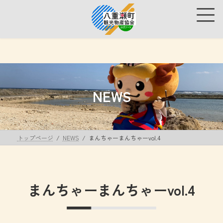
コ
ナ
ン
ビ
テ
ゲ
ン
ー
ツ
シ
へ
ョ
ス
ン
キ
に
ッ
移
NEWS
プ
動
トップページ
NEWS
まんちゃーまんちゃーvol.4
まんちゃーまんちゃーvol.4