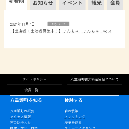
新着順
お知らせ
イベント
観光
会員
2024年11月7日
お知らせ
【出店者・出演者募集中！】まんちゃーまんちゃーvol.4
サイトポリシー
八重瀬町観光物産協会について
会員一覧
八重瀬町を知る
体験する
八重瀬町の概要
森の散策
アクセス情報
トレッキング
南の駅やえせ
歴史を巡る
歴史・文化・自然
フリーサイクリング