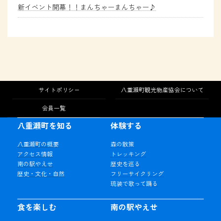
新イベント開幕！！まんちゃーまんちゃー♪
サイトポリシー
八重瀬町観光物産協会について
会員一覧
八重瀬町を知る
体験する
八重瀬町の概要
森の散策
アクセス情報
トレッキング
南の駅やえせ
歴史を巡る
歴史・文化・自然
フリーサイクリング
琉装で歌って踊る
食を楽しむ
南の駅やえせ