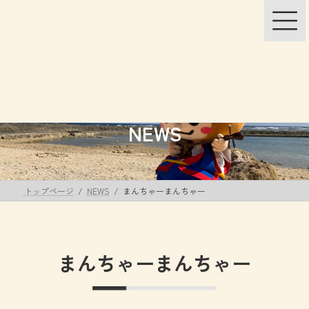
コ
ナ
ン
ビ
テ
ゲ
ン
ー
ツ
シ
へ
ョ
ス
ン
キ
に
ッ
移
NEWS
プ
動
トップページ
NEWS
まんちゃーまんちゃー
まんちゃーまんちゃー