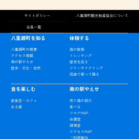
サイトポリシー
八重瀬町観光物産協会について
会員一覧
八重瀬町を知る
体験する
八重瀬町の概要
森の散策
アクセス情報
トレッキング
南の駅やえせ
歴史を巡る
歴史・文化・自然
フリーサイクリング
琉装で歌って踊る
食を楽しむ
南の駅やえせ
飲食店・カフェ
売り場の紹介
お土産
食べる
フロアMAP
会議室
調理室
アクセスMAP
ご利用案内