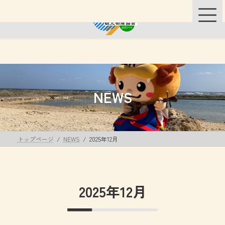
コ
ナ
ン
ビ
テ
ゲ
ン
ー
ツ
シ
へ
ョ
ス
ン
キ
に
ッ
移
NEWS
プ
動
トップページ
NEWS
2025年12月
2025年12月