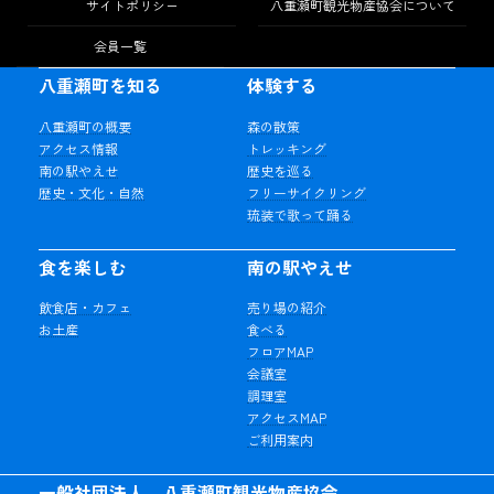
サイトポリシー
八重瀬町観光物産協会について
会員一覧
八重瀬町を知る
体験する
八重瀬町の概要
森の散策
アクセス情報
トレッキング
南の駅やえせ
歴史を巡る
歴史・文化・自然
フリーサイクリング
琉装で歌って踊る
食を楽しむ
南の駅やえせ
飲食店・カフェ
売り場の紹介
お土産
食べる
フロアMAP
会議室
調理室
アクセスMAP
ご利用案内
一般社団法人 八重瀬町観光物産協会