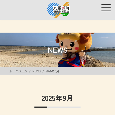
コ
ナ
ン
ビ
テ
ゲ
ン
ー
ツ
シ
へ
ョ
ス
ン
キ
に
ッ
移
NEWS
プ
動
トップページ
NEWS
2025年9月
2025年9月