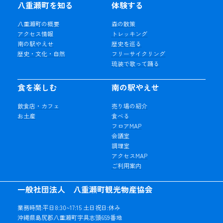
八重瀬町を知る
体験する
八重瀬町の概要
森の散策
アクセス情報
トレッキング
南の駅やえせ
歴史を巡る
歴史・文化・自然
フリーサイクリング
琉装で歌って踊る
食を楽しむ
南の駅やえせ
飲食店・カフェ
売り場の紹介
お土産
食べる
フロアMAP
会議室
調理室
アクセスMAP
ご利用案内
一般社団法人 八重瀬町観光物産協会
業務時間:平日8:30~17:15 土日祝日:休み
沖縄県島尻郡八重瀬町字具志頭659番地