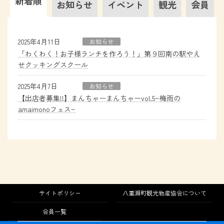
新着順
お知らせ
イベント
観光
会員
2025年4月11日
お知らせ
「わくわく！お子様ランチを作ろう！」第９回南の駅やえ
せクッキングスクール
2025年4月7日
お知らせ
【出店者募集!!】まんちゃーまんちゃーvol.5~梅雨の
amaimonoフェス~
サイトポリシー
八重瀬町観光物産協会について
会員一覧