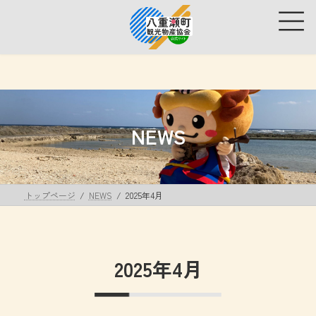
コ
ナ
ン
ビ
テ
ゲ
ン
ー
ツ
シ
へ
ョ
ス
ン
キ
に
ッ
移
NEWS
プ
動
トップページ
NEWS
2025年4月
2025年4月