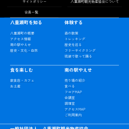
サイトポリシー
八重瀬町観光物産協会について
会員一覧
八重瀬町を知る
体験する
八重瀬町の概要
森の散策
アクセス情報
トレッキング
南の駅やえせ
歴史を巡る
歴史・文化・自然
フリーサイクリング
琉装で歌って踊る
食を楽しむ
南の駅やえせ
飲食店・カフェ
売り場の紹介
お土産
食べる
フロアMAP
会議室
調理室
アクセスMAP
ご利用案内
一般社団法人 八重瀬町観光物産協会