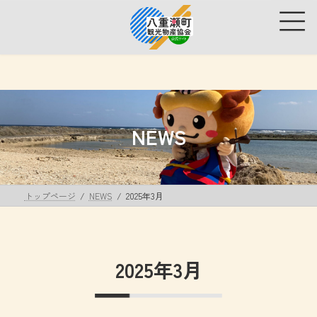
コ
ナ
ン
ビ
テ
ゲ
ン
ー
ツ
シ
へ
ョ
ス
ン
キ
に
ッ
移
NEWS
プ
動
トップページ
NEWS
2025年3月
2025年3月