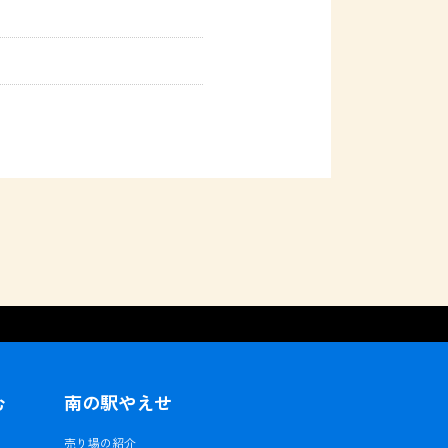
む
南の駅やえせ
ェ
売り場の紹介