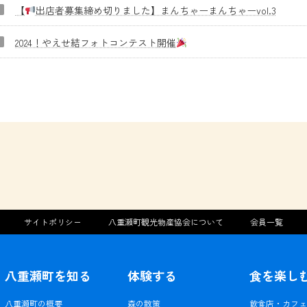
【
出店者募集締め切りました】まんちゃーまんちゃーvol.3
2024！やえせ結フォトコンテスト開催
サイトポリシー
八重瀬町観光物産協会について
会員一覧
八重瀬町を知る
体験する
食を楽し
八重瀬町の概要
森の散策
飲食店・カフ