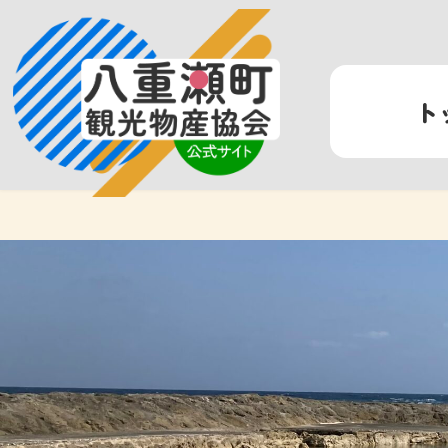
コ
ナ
ン
ビ
テ
ゲ
ン
ー
ト
ツ
シ
へ
ョ
ス
ン
キ
に
ッ
移
プ
動