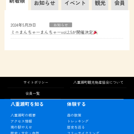
新着順
お知らせ
イベント
観光
会員
2024年5月29日
お知らせ
ミニまんちゃーまんちゃーvol.2.5が開催決定
サイトポリシー
八重瀬町観光物産協会について
会員一覧
八重瀬町を知る
体験する
八重瀬町の概要
森の散策
アクセス情報
トレッキング
南の駅やえせ
歴史を巡る
歴史・文化・自然
フリーサイクリング