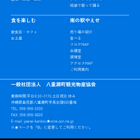
琉装で歌って踊る
食を楽しむ
南の駅やえせ
飲食店・カフェ
売り場の紹介
お土産
食べる
フロアMAP
会議室
調理室
アクセスMAP
ご利用案内
一般社団法人 八重瀬町観光物産協会
業務時間:平日8:30~17:15 土日祝日:休み
沖縄県島尻郡八重瀬町字具志頭659番地
TEL. 098-998-3300
FAX. 098-998-6600
E-mail. yaese-kankou★wine.ocn.ne.jp
※★マークを「@」に変更してご利用ください。