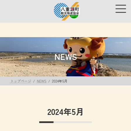
コ
ナ
ン
ビ
テ
ゲ
ン
ー
ツ
シ
へ
ョ
ス
ン
キ
に
ッ
移
NEWS
プ
動
トップページ
NEWS
2024年5月
2024年5月