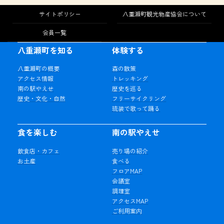
サイトポリシー
八重瀬町観光物産協会について
会員一覧
八重瀬町を知る
体験する
八重瀬町の概要
森の散策
アクセス情報
トレッキング
南の駅やえせ
歴史を巡る
歴史・文化・自然
フリーサイクリング
琉装で歌って踊る
食を楽しむ
南の駅やえせ
飲食店・カフェ
売り場の紹介
お土産
食べる
フロアMAP
会議室
調理室
アクセスMAP
ご利用案内