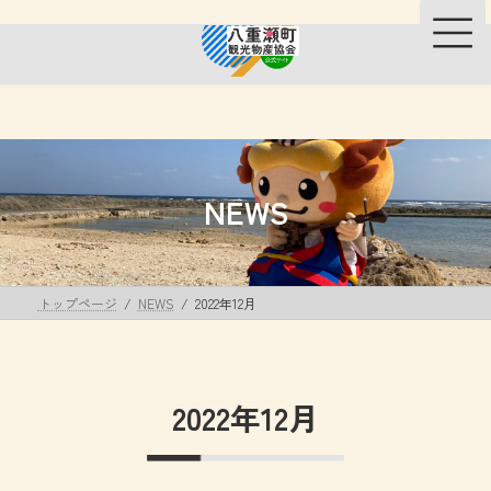
コ
ナ
ン
ビ
テ
ゲ
ン
ー
ツ
シ
へ
ョ
ス
ン
キ
に
ッ
移
NEWS
プ
動
トップページ
NEWS
2022年12月
2022年12月