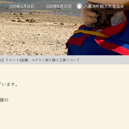
最
2025年6月24日
2025年6月30日
八重瀬町観光物産協会
終
更
新
日
時
:
せ】テナント6店舗、エアコン取り換え工事について
ざいます。
舗の