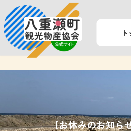
コ
ナ
ン
ビ
テ
ゲ
ン
ー
ト
ツ
シ
へ
ョ
ス
ン
キ
に
ッ
移
プ
動
【お休みのお知ら