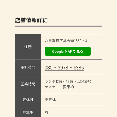
店舗情報詳細
八重瀬町字具志頭1380‐3
住所
Google MAPで見る
080‐3978‐6385
電話番号
ランチ12時～16時（L.O15時）／
営業時間
ディナー：要予約
定休日
不定休
駐車場
有