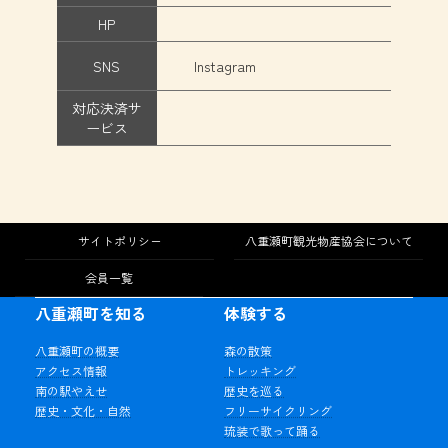
HP
SNS
Instagram
対応決済サ
ービス
サイトポリシー
八重瀬町観光物産協会について
会員一覧
八重瀬町を知る
体験する
八重瀬町の概要
森の散策
アクセス情報
トレッキング
南の駅やえせ
歴史を巡る
歴史・文化・自然
フリーサイクリング
琉装で歌って踊る