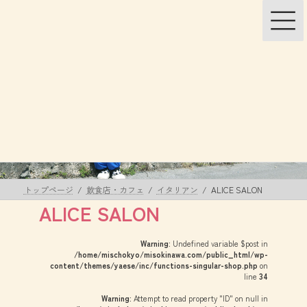
コ
ナ
ン
ビ
テ
ゲ
ン
ー
ツ
シ
へ
ョ
ス
ン
キ
に
ッ
移
飲食店・カフェ
プ
動
トップページ
飲食店・カフェ
イタリアン
ALICE SALON
ALICE SALON
Warning
: Undefined variable $post in
/home/mischokyo/misokinawa.com/public_html/wp-
content/themes/yaese/inc/functions-singular-shop.php
on
line
34
Warning
: Attempt to read property "ID" on null in