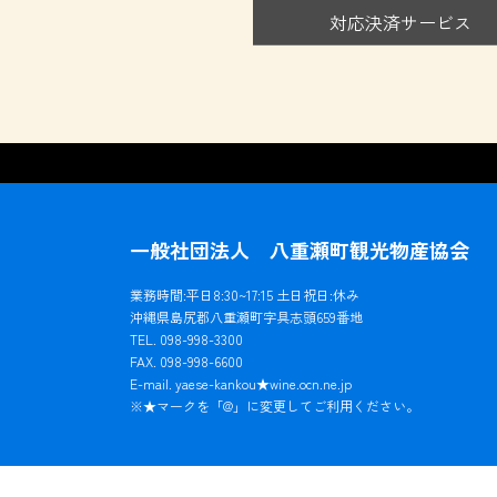
対応決済サービス
一般社団法人 八重瀬町観光物産協会
業務時間:平日8:30~17:15 土日祝日:休み
沖縄県島尻郡八重瀬町字具志頭659番地
TEL. 098-998-3300
FAX. 098-998-6600
E-mail. yaese-kankou★wine.ocn.ne.jp
※★マークを「@」に変更してご利用ください。