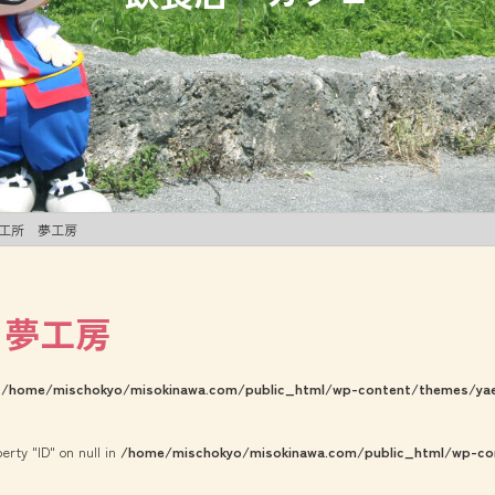
工所 夢工房
 夢工房
n
/home/mischokyo/misokinawa.com/public_html/wp-content/themes/yaes
erty "ID" on null in
/home/mischokyo/misokinawa.com/public_html/wp-con