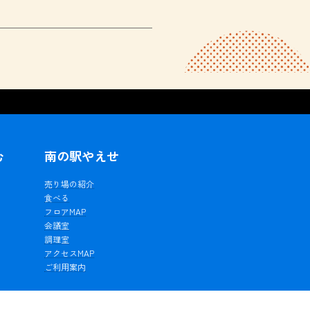
む
南の駅やえせ
ェ
売り場の紹介
食べる
フロアMAP
会議室
調理室
アクセスMAP
ご利用案内