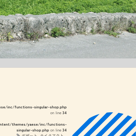
e/inc/functions-singular-shop.php
on line
34
tent/themes/yaese/inc/functions-
singular-shop.php
on line
34
デザート
テイクアウト