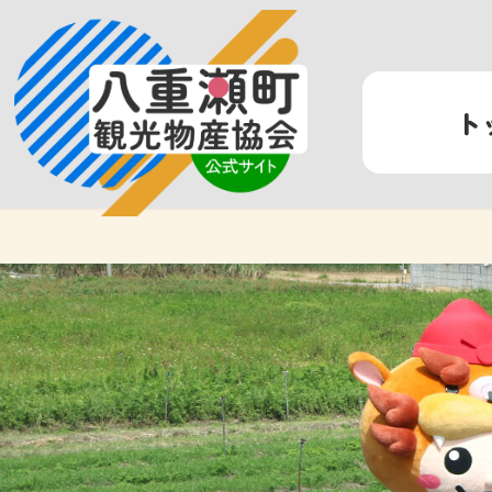
コ
ナ
ン
ビ
テ
ゲ
ン
ー
ト
ツ
シ
へ
ョ
ス
ン
キ
に
ッ
移
プ
動