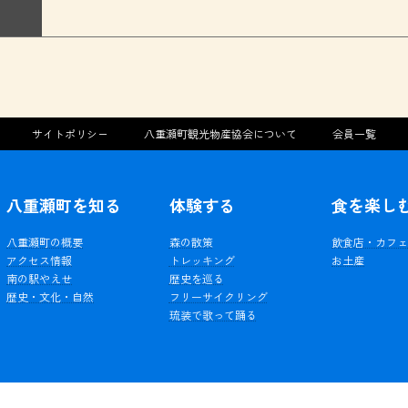
サイトポリシー
八重瀬町観光物産協会について
会員一覧
八重瀬町を知る
体験する
食を楽し
八重瀬町の概要
森の散策
飲食店・カフ
アクセス情報
トレッキング
お土産
南の駅やえせ
歴史を巡る
歴史・文化・自然
フリーサイクリング
琉装で歌って踊る
Copyright © 八重瀬町観光物産協会 All Rights Reserved.