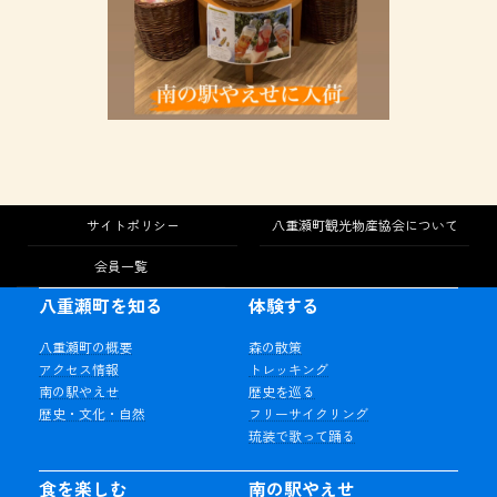
サイトポリシー
八重瀬町観光物産協会について
会員一覧
八重瀬町を知る
体験する
八重瀬町の概要
森の散策
アクセス情報
トレッキング
南の駅やえせ
歴史を巡る
歴史・文化・自然
フリーサイクリング
琉装で歌って踊る
食を楽しむ
南の駅やえせ