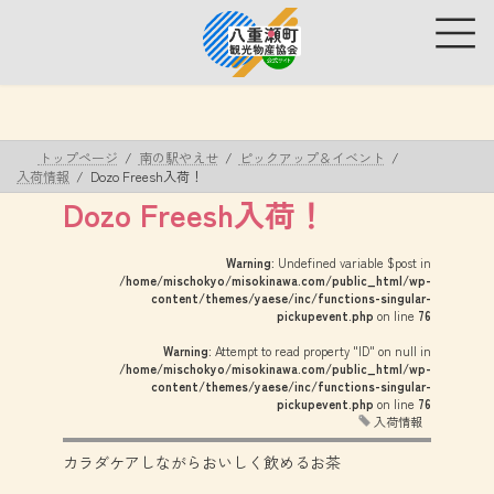
コ
ナ
ン
ビ
テ
ゲ
ン
ー
ツ
シ
へ
ョ
ス
ン
トップページ
南の駅やえせ
ピックアップ＆イベント
キ
に
入荷情報
Dozo Freesh入荷！
ッ
移
Dozo Freesh入荷！
プ
動
Warning
: Undefined variable $post in
/home/mischokyo/misokinawa.com/public_html/wp-
content/themes/yaese/inc/functions-singular-
pickupevent.php
on line
76
Warning
: Attempt to read property "ID" on null in
/home/mischokyo/misokinawa.com/public_html/wp-
content/themes/yaese/inc/functions-singular-
pickupevent.php
on line
76
入荷情報
カラダケアしながらおいしく飲めるお茶