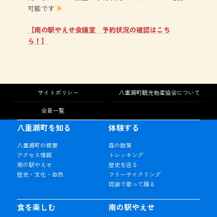
可能です
【南の駅やえせ会議室 予約状況の確認はこち
ら！】
サイトポリシー
八重瀬町観光物産協会について
会員一覧
八重瀬町を知る
体験する
八重瀬町の概要
森の散策
アクセス情報
トレッキング
南の駅やえせ
歴史を巡る
歴史・文化・自然
フリーサイクリング
琉装で歌って踊る
食を楽しむ
南の駅やえせ