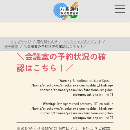
コ
ナ
ン
ビ
テ
ゲ
ン
ー
ツ
シ
へ
ョ
ス
ン
トップページ
南の駅やえせ
ピックアップ＆イベント
キ
に
優先表示
＼会議室の予約状況の確認はこちら！／
ッ
移
＼会議室の予約状況の確
プ
動
認はこちら！／
Warning
: Undefined variable $post in
/home/mischokyo/misokinawa.com/public_html/wp-
content/themes/yaese/inc/functions-singular-
pickupevent.php
on line
76
Warning
: Attempt to read property "ID" on null in
/home/mischokyo/misokinawa.com/public_html/wp-
content/themes/yaese/inc/functions-singular-
pickupevent.php
on line
76
南の駅やえせ会議室の予約状況は、下記よりご確認