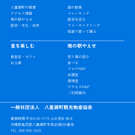
八重瀬町の概要
森の散策
アクセス情報
トレッキング
南の駅やえせ
歴史を巡る
歴史・文化・自然
フリーサイクリング
琉装で歌って踊る
食を楽しむ
南の駅やえせ
飲食店・カフェ
売り場の紹介
お土産
食べる
フロアMAP
会議室
調理室
アクセスMAP
ご利用案内
一般社団法人 八重瀬町観光物産協会
業務時間:平日8:30~17:15 土日祝日:休み
沖縄県島尻郡八重瀬町字具志頭659番地
TEL. 098-998-3300