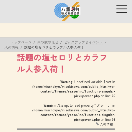
コ
ナ
ン
ビ
テ
ゲ
ン
ー
ツ
シ
へ
ョ
ス
ン
トップページ
南の駅やえせ
ピックアップ＆イベント
キ
に
入荷情報
話題の塩セロリとカラフル人参入荷！
ッ
移
話題の塩セロリとカラフ
プ
動
ル人参入荷！
Warning
: Undefined variable $post in
/home/mischokyo/misokinawa.com/public_html/wp-
content/themes/yaese/inc/functions-singular-
pickupevent.php
on line
76
Warning
: Attempt to read property "ID" on null in
/home/mischokyo/misokinawa.com/public_html/wp-
content/themes/yaese/inc/functions-singular-
pickupevent.php
on line
76
入荷情報