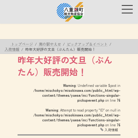
コ
ナ
ン
ビ
テ
ゲ
ン
ー
ツ
シ
へ
ョ
ス
ン
トップページ
南の駅やえせ
ピックアップ＆イベント
キ
に
入荷情報
昨年大好評の文旦（ぶんたん）販売開始！
ッ
移
昨年大好評の文旦（ぶん
プ
動
たん）販売開始！
Warning
: Undefined variable $post in
/home/mischokyo/misokinawa.com/public_html/wp-
content/themes/yaese/inc/functions-singular-
pickupevent.php
on line
76
Warning
: Attempt to read property "ID" on null in
/home/mischokyo/misokinawa.com/public_html/wp-
content/themes/yaese/inc/functions-singular-
pickupevent.php
on line
76
入荷情報