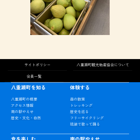
サイトポリシー
八重瀬町観光物産協会について
会員一覧
八重瀬町を知る
体験する
八重瀬町の概要
森の散策
アクセス情報
トレッキング
南の駅やえせ
歴史を巡る
歴史・文化・自然
フリーサイクリング
琉装で歌って踊る
食を楽しむ
南の駅やえせ