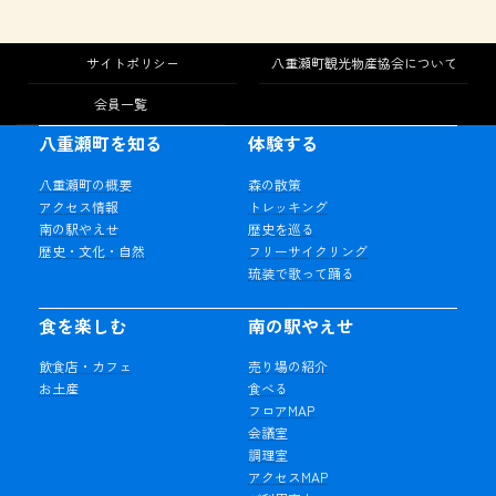
サイトポリシー
八重瀬町観光物産協会について
会員一覧
八重瀬町を知る
体験する
八重瀬町の概要
森の散策
アクセス情報
トレッキング
南の駅やえせ
歴史を巡る
歴史・文化・自然
フリーサイクリング
琉装で歌って踊る
食を楽しむ
南の駅やえせ
飲食店・カフェ
売り場の紹介
お土産
食べる
フロアMAP
会議室
調理室
アクセスMAP