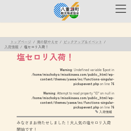
コ
ナ
ン
ビ
テ
ゲ
ン
ー
ツ
シ
へ
ョ
ス
ン
トップページ
南の駅やえせ
ピックアップ＆イベント
キ
に
入荷情報
塩セロリ入荷！
ッ
移
塩セロリ入荷！
プ
動
Warning
: Undefined variable $post in
/home/mischokyo/misokinawa.com/public_html/wp-
content/themes/yaese/inc/functions-singular-
pickupevent.php
on line
76
Warning
: Attempt to read property "ID" on null in
/home/mischokyo/misokinawa.com/public_html/wp-
content/themes/yaese/inc/functions-singular-
pickupevent.php
on line
76
入荷情報
みなさまお待たせしました！大人気の塩セロリ入荷
開始です！