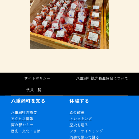
サイトポリシー
八重瀬町観光物産協会について
会員一覧
八重瀬町を知る
体験する
八重瀬町の概要
森の散策
アクセス情報
トレッキング
南の駅やえせ
歴史を巡る
歴史・文化・自然
フリーサイクリング
琉装で歌って踊る