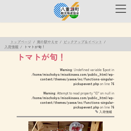
コ
ナ
ン
ビ
テ
ゲ
ン
ー
ツ
シ
へ
ョ
ス
ン
トップページ
南の駅やえせ
ピックアップ＆イベント
キ
に
入荷情報
トマトが旬！
ッ
移
トマトが旬！
プ
動
Warning
: Undefined variable $post in
/home/mischokyo/misokinawa.com/public_html/wp-
content/themes/yaese/inc/functions-singular-
pickupevent.php
on line
76
Warning
: Attempt to read property "ID" on null in
/home/mischokyo/misokinawa.com/public_html/wp-
content/themes/yaese/inc/functions-singular-
pickupevent.php
on line
76
入荷情報