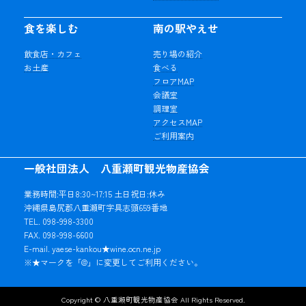
食を楽しむ
南の駅やえせ
飲食店・カフェ
売り場の紹介
お土産
食べる
フロアMAP
会議室
調理室
アクセスMAP
ご利用案内
一般社団法人 八重瀬町観光物産協会
業務時間:平日8:30~17:15 土日祝日:休み
沖縄県島尻郡八重瀬町字具志頭659番地
TEL. 098-998-3300
FAX. 098-998-6600
E-mail. yaese-kankou★wine.ocn.ne.jp
※★マークを「@」に変更してご利用ください。
Copyright © 八重瀬町観光物産協会 All Rights Reserved.