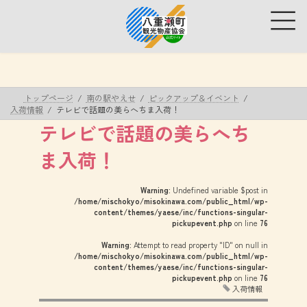
コ
ナ
ン
ビ
テ
ゲ
ン
ー
ツ
シ
へ
ョ
ス
ン
トップページ
南の駅やえせ
ピックアップ＆イベント
キ
に
入荷情報
テレビで話題の美らへちま入荷！
ッ
移
テレビで話題の美らへち
プ
動
ま入荷！
Warning
: Undefined variable $post in
/home/mischokyo/misokinawa.com/public_html/wp-
content/themes/yaese/inc/functions-singular-
pickupevent.php
on line
76
Warning
: Attempt to read property "ID" on null in
/home/mischokyo/misokinawa.com/public_html/wp-
content/themes/yaese/inc/functions-singular-
pickupevent.php
on line
76
入荷情報