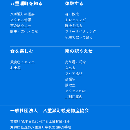
八重瀬町を知る
体験する
八重瀬町の概要
森の散策
アクセス情報
トレッキング
南の駅やえせ
歴史を巡る
歴史・文化・自然
フリーサイクリング
琉装で歌って踊る
食を楽しむ
南の駅やえせ
飲食店・カフェ
売り場の紹介
お土産
食べる
フロアMAP
会議室
調理室
アクセスMAP
ご利用案内
一般社団法人 八重瀬町観光物産協会
業務時間:平日8:30~17:15 土日祝日:休み
沖縄県島尻郡八重瀬町字具志頭659番地