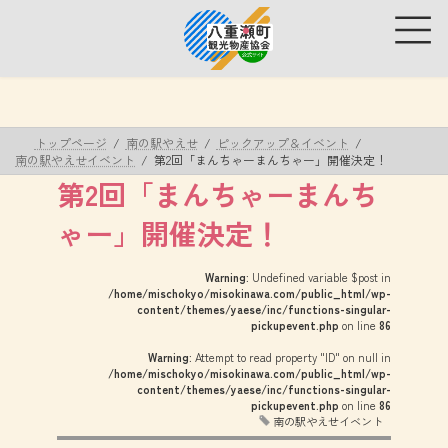
コ
ナ
ン
ビ
テ
ゲ
ン
ー
ツ
シ
へ
ョ
ス
ン
トップページ
南の駅やえせ
ピックアップ＆イベント
キ
に
南の駅やえせイベント
第2回「まんちゃーまんちゃー」開催決定！
ッ
移
第2回「まんちゃーまんち
プ
動
ゃー」開催決定！
Warning
: Undefined variable $post in
/home/mischokyo/misokinawa.com/public_html/wp-
content/themes/yaese/inc/functions-singular-
pickupevent.php
on line
86
Warning
: Attempt to read property "ID" on null in
/home/mischokyo/misokinawa.com/public_html/wp-
content/themes/yaese/inc/functions-singular-
pickupevent.php
on line
86
南の駅やえせイベント