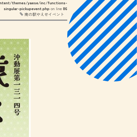
tent/themes/yaese/inc/functions-
singular-pickupevent.php
on line
86
南の駅やえせイベント