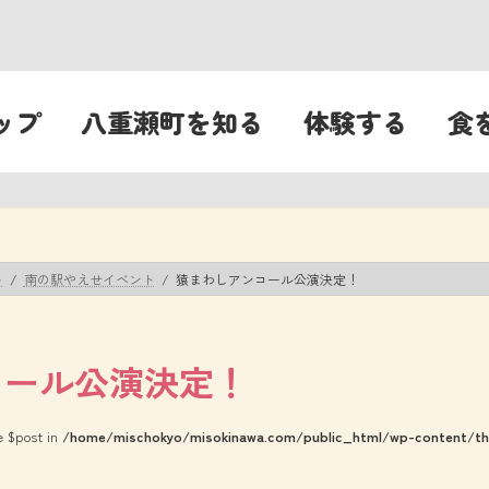
ップ
八重瀬町を知る
体験する
食
ト
南の駅やえせイベント
猿まわしアンコール公演決定！
コール公演決定！
le $post in
/home/mischokyo/misokinawa.com/public_html/wp-content/the