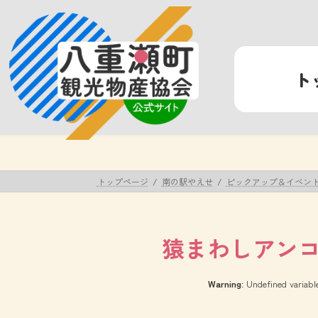
コ
ナ
ン
ビ
テ
ゲ
ン
ー
ト
ツ
シ
へ
ョ
ス
ン
キ
に
ッ
移
プ
動
トップページ
南の駅やえせ
ピックアップ＆イベン
猿まわしアン
Warning
: Undefined variab