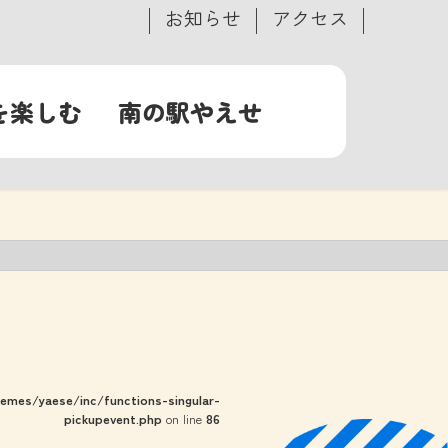
お知らせ
アクセス
を楽しむ
南の駅やえせ
mes/yaese/inc/functions-singular-
pickupevent.php
on line
86