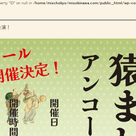
erty "ID" on null in
/home/mischokyo/misokinawa.com/public_html/wp-con
公演！