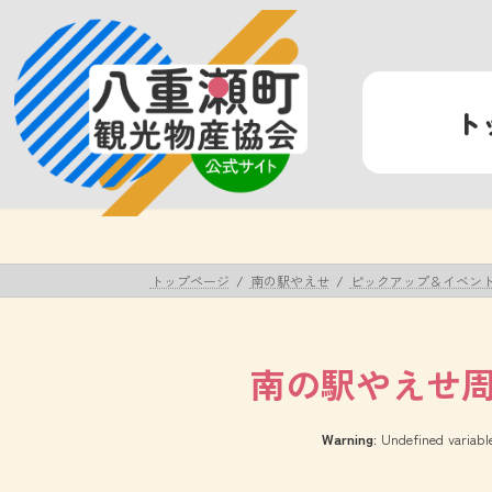
コ
ナ
ン
ビ
テ
ゲ
ン
ー
ト
ツ
シ
へ
ョ
ス
ン
キ
に
ッ
移
プ
動
トップページ
南の駅やえせ
ピックアップ＆イベン
南の駅やえせ
Warning
: Undefined variab