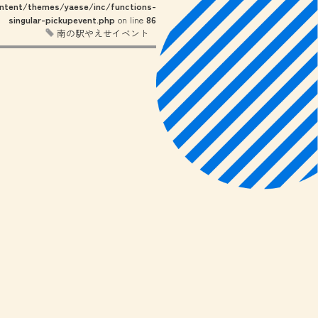
tent/themes/yaese/inc/functions-
singular-pickupevent.php
on line
86
南の駅やえせイベント