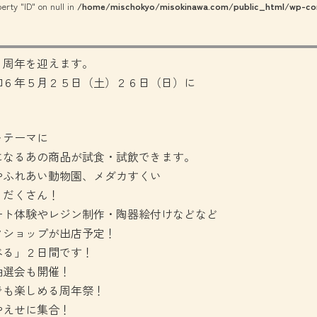
erty "ID" on null in
/home/mischokyo/misokinawa.com/public_html/wp-con
１周年を迎えます。
和６年５月２５日（土）２６日（日）に
をテーマに
になるあの商品が試食・試飲できます。
やふれあい動物園、メダカすくい
りだくさん！
ート体験やレジン制作・陶器絵付けなどなど
クショップが出店予定！
べる」２日間です！
抽選会も開催！
でも楽しめる周年祭！
やえせに集合！