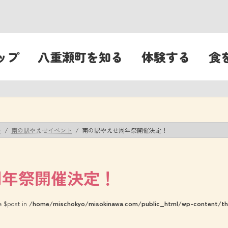
ップ
八重瀬町を知る
体験する
食
ト
南の駅やえせイベント
南の駅やえせ周年祭開催決定！
周年祭開催決定！
le $post in
/home/mischokyo/misokinawa.com/public_html/wp-content/the