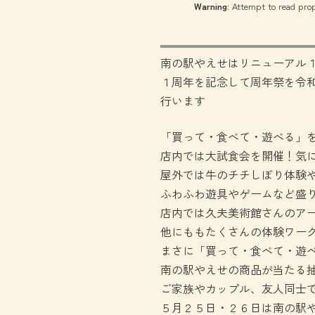
Warning
: Attempt to read prop
南の駅やえせはリニューアル
１周年を記念して周年祭を令
行います
「買って・食べて・遊べる」
店内では大試食会を開催！気
屋外では牛のチチしぼり体験
ふわふわ遊具やゲームなど盛
店内では久夫美術館さんのア
他にももたくさんの体験ワー
まさに「買って・食べて・遊
南の駅やえせの商品が当たる
ご家族やカップル、友人同士
５月２５日・２６日は南の駅