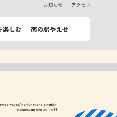
お知らせ
アクセス
を楽しむ
南の駅やえせ
mes/yaese/inc/functions-singular-
pickupevent.php
on line
86